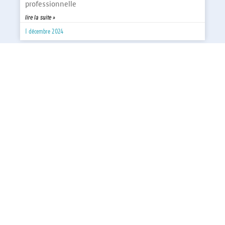
professionnelle
lire la suite »
1 décembre 2024
DÉVELOPPEMENT
Guide sur le deploiement et
l’administration des applications
Java/JEE
Passionné du web et vous souhaitez créer des
logiciels pour réaliser vos projets ? Pour se projeter
dans cet univers, il vous faut des savoir- faire